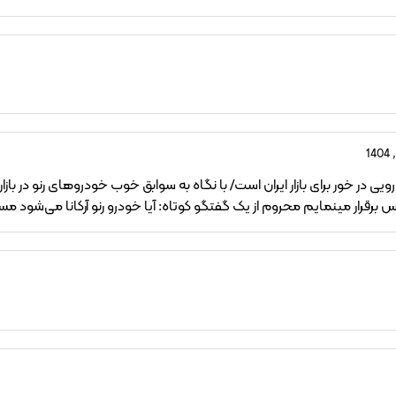
ه ایمنی اروپا / خودرویی در خور برای بازار ایران است/ با نگاه به سوابق خوب خودروهای رنو
رار مینمایم محروم از یک گفتگو کوتاه: آیا خودرو رنو آرکانا می‌شود مست