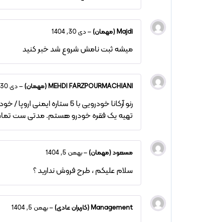
Majdi (مهمان)
–
دی 30, 1404
میشه ثبت نامش شروع شد خبر کنید
MEHDI FARZPOURMACHIANI (مهمان)
–
دی 30, 1404
رنو آرکانا خودرویی با 5 ستار
تهیه یک فقره خودرو هستم. مدتی ست تماس برق
مسعود (مهمان)
–
بهمن 5, 1404
سلام علیکم ، طرح فروش ندارید ؟
Management (کاربران عادی)
–
بهمن 5, 1404