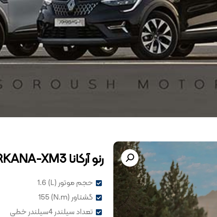
رنو آرکانا RENAULT ARKANA-XM3
حجم موتور (L) 1.6
گشتاور (N.m) 155
تعداد سیلندر 4سیلندر خطی