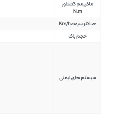
ماکزیمم گشتاور
N.m
حداکثر سرعتKm/h
حجم باک
سیستم های ایمنی