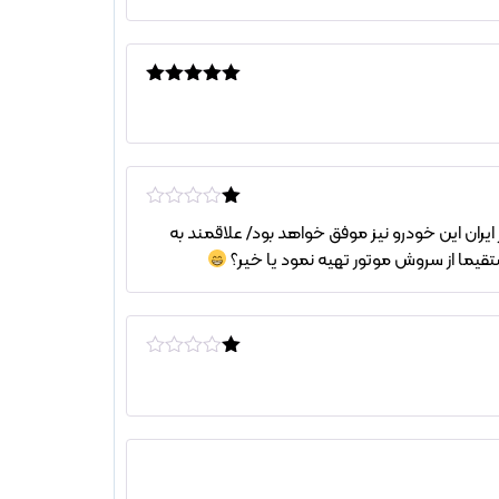
نمره
5
از 5
نم
 در بازار ایران این خودرو نیز موفق خواهد بود/ علاقمند به
ره
1
قیما از سروش موتور تهیه نمود یا خیر؟
از
5
نم
ره
1
از
5