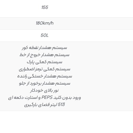
155
180km/h
50L
سیستم هشدار نقطه کور
سیستم هشدار خروج از خط
سیستم کمکی پارک
سیستم کمکی ترمز اضطراری
سیستم هشدار خستگی راننده
سیستم هشدار برخورد از جلو
نور بالای خودکار
ورود بدون کلید PEPS و استارت دکمه ای
513 لیتر فضای بارگیری