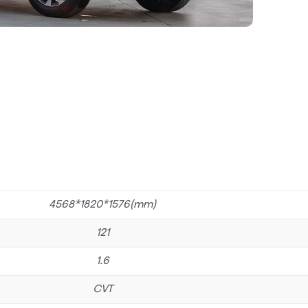
(mm)4568*1820*1576
121
1.6
CVT