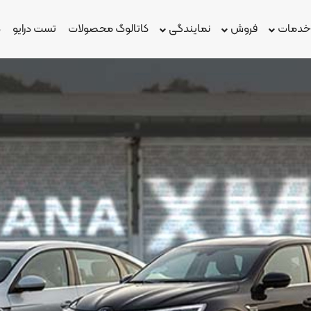
دمات
فروش
نمایندگی
کاتالوگ محصولات
تست درایو
د