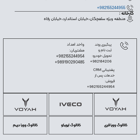
982155244955+
کارخانه :
منطقه ویژه سلفچگان،خیابان استاندارد،خیابان رفاه
واحد امداد
پیگیری روند
ثبت نام و
مشتریان:
تحویل خودرو:
982155244954+
982184206+
989190290485+
پشتیبانی CRM
خدمات پس از
فروش:
982155244954+
کاتالوگ وویا فری
کاتالوگ ایویکو
کاتالوگ وویا دریم