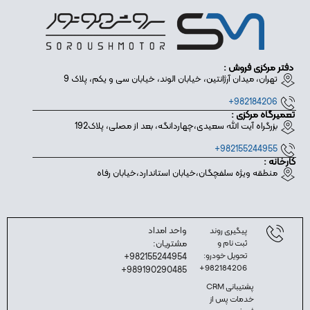
Click
Here
دفتر مرکزی فروش :
تهران، میدان آرژانتین، خیابان الوند، خیابان سی و یکم، پلاک 9
982184206+
تعمیرگاه مرکزی :
بزرگراه آیت الله سعیدی،چهاردانگه، بعد از مصلی، پلاک192
982155244955+
کارخانه :
منطقه ویژه سلفچگان،خیابان استاندارد،خیابان رفاه
واحد امداد
پیگیری روند
ثبت نام و
مشتریان:
تحویل خودرو:
982155244954+
982184206+
989190290485+
پشتیبانی CRM
خدمات پس از