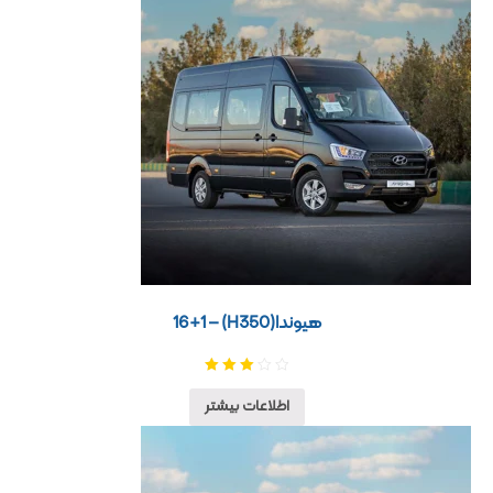
هیوندا(H350) – 16+1
نمره
3.00
از
اطلاعات بیشتر
5