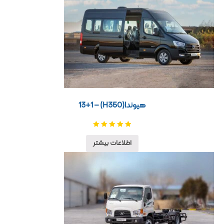
هیوندا(H350) – 13+1
نمره
5.00
از 5
اطلاعات بیشتر