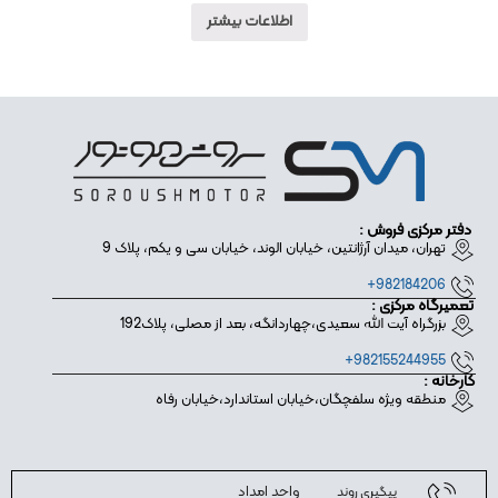
اطلاعات بیشتر
دفتر مرکزی فروش :
تهران، میدان آرژانتین، خیابان الوند، خیابان سی و یکم، پلاک 9
982184206+
تعمیرگاه مرکزی :
بزرگراه آیت الله سعیدی،چهاردانگه، بعد از مصلی، پلاک192
982155244955+
کارخانه :
منطقه ویژه سلفچگان،خیابان استاندارد،خیابان رفاه
واحد امداد
پیگیری روند