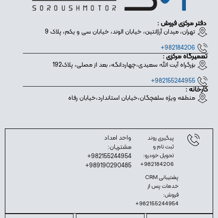
دفتر مرکزی فروش :
تهران، میدان آرژانتین، خیابان الوند، خیابان سی و یکم، پلاک 9
982184206+
تعمیرگاه مرکزی :
بزرگراه آیت الله سعیدی،چهاردانگه، بعد از مصلی، پلاک192
982155244955+
کارخانه :
منطقه ویژه سلفچگان،خیابان استاندارد،خیابان رفاه
واحد امداد
پیگیری روند
ثبت نام و
مشتریان:
تحویل خودرو:
982155244954+
982184206+
989190290485+
پشتیبانی CRM
خدمات پس از
فروش:
982155244954+